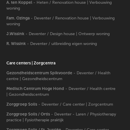
A. ten Koppel
- Heten / Renovation house | Verbouwing
woning
Fam. Ozinga
- Deventer / Renovation house | Verbouwing
woning
J.Wissink
- Deventer / Design house | Ontwerp woning
R. Wissink
- Deventer / uitbreiding eigen woning
Care centers​​​​​​​ | Zorgcentra
Gezondheidscentrum Spikvoorde
- Deventer / Health
centre | Gezondheidscentrum
Medisch Centrum Hoge Hond
- Deventer / Health centre
| Gezondheidscentrum
Zorggroep Solis
- Deventer / Care center | Zorgcentrum
Zorggroep Solis / Ortis
- Deventer - Laren / Physiotherapy
practice | Fysiotherapie praktijk
Zorggroep Solis
/ St. Jurriën
- Deventer / Care center