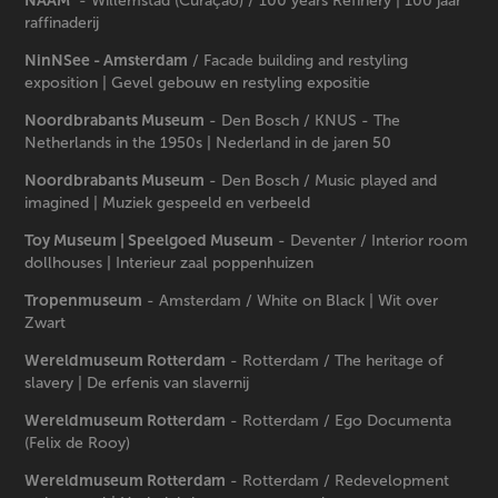
NAAM
- Willemstad (Curaçao) / 100 years Refinery | 100 jaar
raffinaderij
NinNSee - Amsterdam​​​​​​​
/ Facade building and restyling
exposition | Gevel gebouw en restyling expositie
Noordbrabants Museum
- Den Bosch / KNUS - The
Netherlands in the 1950s | Nederland in de jaren 50
Noordbrabants Museum
- Den Bosch / Music played and
imagined | Muziek gespeeld en verbeeld
Toy Museum | Speelgoed Museum
- Deventer / Interior room
dollhouses | Interieur zaal poppenhuizen
Tropenmuseum
- Amsterdam / White on Black | Wit over
Zwart
Wereldmuseum Rotterdam
- Rotterdam / The heritage of
slavery | De erfenis van slavernij
Wereldmuseum Rotterdam
- Rotterdam / Ego Documenta
(Felix de Rooy)
Wereldmuseum Rotterdam
- Rotterdam / Redevelopment