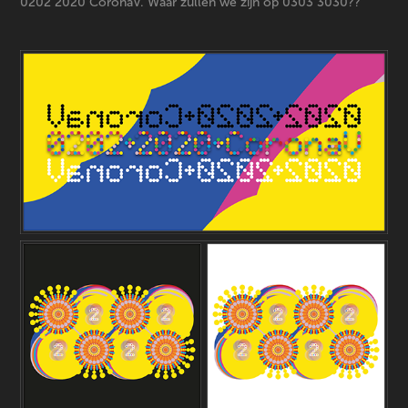
0202 2020 CoronaV. Waar zullen we zijn op 0303 3030??