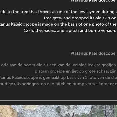
Platanus Kaleidoscope
ode to the tree that thrives as one of the few laymen durin
tree grew and dropped its old skin on 
tanus Kaleidoscope is made on the basis of one photo of the 
12-fold versions, and a pitch and bump version
Platanus Kaleidoscope
 ode aan de boom die als een van de weinige leek te gedijen
plataan groeide en liet op grote schaal zij
tanus Kaleidoscope is gemaakt op basis van 1 foto van de st
oudige uitvoeringen, en een pitch en bump versie, komt er