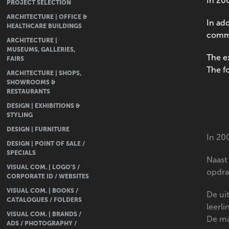
In 20
PROJECT SELECTION
ARCHITECTURE | OFFICE &
In add
HEALTHCARE BUILDINGS
commi
ARCHITECTURE |
MUSEUMS, GALLERIES,
The e
FAIRS
The f
ARCHITECTURE | SHOPS,
SHOWROOMS &
RESTAURANTS
DESIGN | EXHIBITIONS &
STYLING
DESIGN | FURNITURE
In 20
DESIGN | POINT OF SALE /
SPECIALS
Naast
VISUAL COM. | LOGO'S /
opdra
CORPORATE ID / WEBSITES
VISUAL COM. | BOOKS /
De ui
CATALOGUES / FOLDERS
leerli
VISUAL COM. | BRANDS /
De ma
ADS / PHOTOGRAPHY /