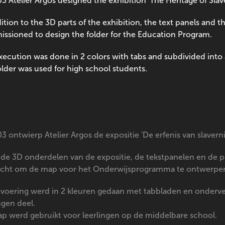
03 Atelier Argos designed the exhibition 'The Heritage of Sl
ition to the 3D parts of the exhibition, the text panels and th
ssioned to design the folder for the Education Program.
xecution was done in 2 colors with tabs and subdivided into a
older was used for high school students.
03 ontwierp Atelier Argos de expositie 'De erfenis van slav
 de 3D onderdelen van de expositie, de tekstpanelen en de po
cht om de map voor het Onderwijsprogramma te ontwerpe
tvoering werd in 2 kleuren gedaan met tabbladen en onderve
ngen deel.
p werd gebruikt voor leerlingen op de middelbare school.